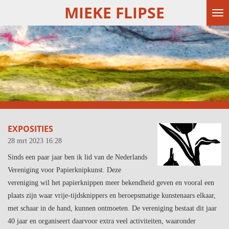
MIEKE FLIPSE
Ga
direct
naar
de
hoofdinhoud
EXPOSITIES
28 mrt 2023
16:28
Sinds een paar jaar ben ik lid van de Nederlands
Vereniging voor Papierknipkunst. Deze
vereniging wil het papierknippen meer bekendheid geven en vooral een
plaats zijn waar vrije-tijdsknippers en beroepsmatige kunstenaars elkaar,
met schaar in de hand, kunnen ontmoeten. De vereniging bestaat dit jaar
40 jaar en organiseert daarvoor extra veel activiteiten, waaronder