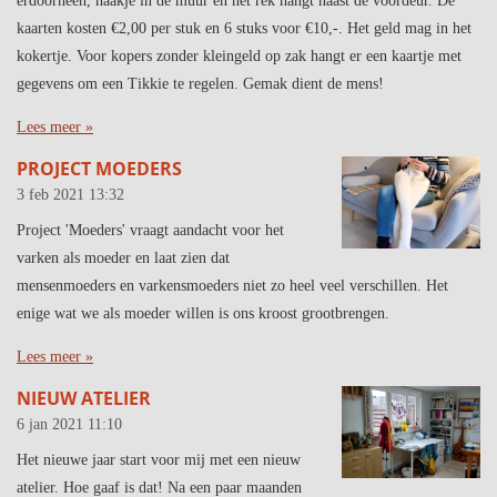
erdoorheen, haakje in de muur en het rek hangt naast de voordeur. De
kaarten kosten €2,00 per stuk en 6 stuks voor €10,-. Het geld mag in het
kokertje. Voor kopers zonder kleingeld op zak hangt er een kaartje met
gegevens om een Tikkie te regelen. Gemak dient de mens!
Lees meer »
PROJECT MOEDERS
3 feb 2021
13:32
Project 'Moeders' vraagt aandacht voor het
varken als moeder en laat zien dat
mensenmoeders en varkensmoeders niet zo heel veel verschillen. Het
enige wat we als moeder willen is ons kroost grootbrengen.
Lees meer »
NIEUW ATELIER
6 jan 2021
11:10
Het nieuwe jaar start voor mij met een nieuw
atelier. Hoe gaaf is dat! Na een paar maanden